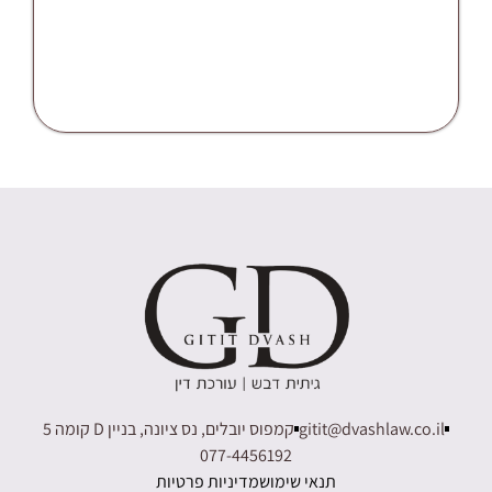
gitit@dvashlaw.co.il
5 קומה D קמפוס יובלים, נס ציונה, בניין
077-4456192
תנאי שימוש
מדיניות פרטיות